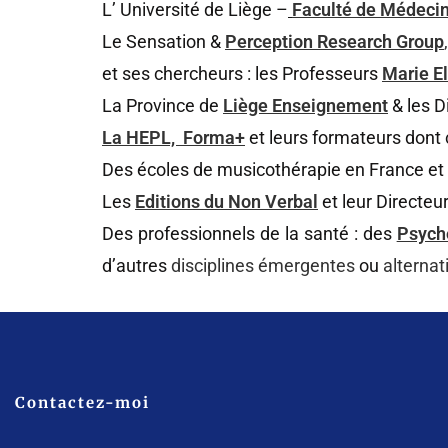
L’ Université de Liège –
Faculté de Médecin
Le Sensation &
P
erception Research Group
,
et ses chercheurs : les Professeurs
Marie E
La Province de
Liège Enseignement
& les D
La HEPL, Forma+
et leurs formateurs don
Des écoles de musicothérapie en France et
Les
Editions du Non Verbal
et leur Directe
Des professionnels de la santé : des
Psych
d’autres
disciplines émergentes
ou
alternat
Contactez-moi