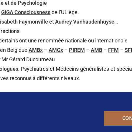
e et de Psychologie
GIGA Consciousness
de l’ULiège.
lisabeth Faymonville
et
Audrey Vanhaudenhuyse
…
irections
t certains ont une renommée
nationale
ou
internationale
 en Belgique
AMBx
–
AMGx
–
PIREM
–
AMB
–
FFM
–
SF
ur Mr Gérard Ducourneau
ologues
, Psychiatres et Médecins généralistes et spécia
ives
reconnus à différents niveaux.
CON