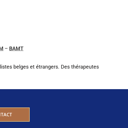
M
–
BAMT
listes belges et étrangers. Des thérapeutes
TACT