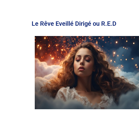
Le Rêve Eveillé Dirigé ou R.E.D