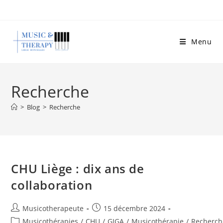
Skip
to
content
Menu
Recherche
>
Blog
>
Recherche
CHU Liège : dix ans de
collaboration
Auteur/autrice
Publication
Musicotherapeute
15 décembre 2024
de
publiée :
Post
Musicothérapies
/
CHU
/
GIGA
/
Musicothérapie
/
Recherch