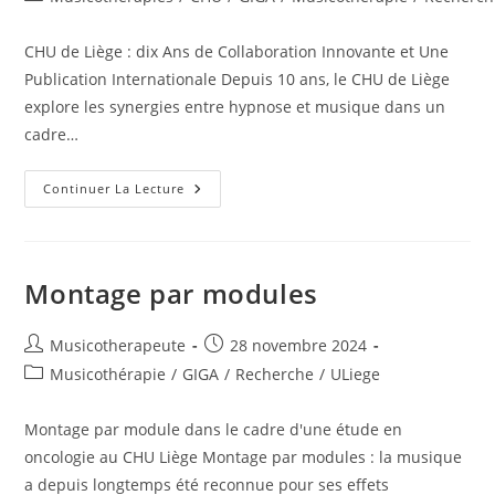
la
category:
publication :
CHU de Liège : dix Ans de Collaboration Innovante et Une
Publication Internationale Depuis 10 ans, le CHU de Liège
explore les synergies entre hypnose et musique dans un
cadre…
CHU
Continuer La Lecture
Liège
:
Dix
Ans
De
Collaboration
Montage par modules
Auteur/autrice
Publication
Musicotherapeute
28 novembre 2024
de
publiée :
Post
Musicothérapie
/
GIGA
/
Recherche
/
ULiege
la
category:
publication :
Montage par module dans le cadre d'une étude en
oncologie au CHU Liège Montage par modules : la musique
a depuis longtemps été reconnue pour ses effets