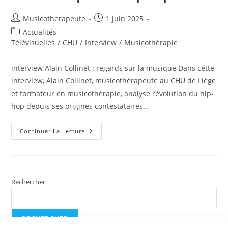
Auteur/autrice
Publication
Musicotherapeute
1 juin 2025
de
publiée :
Post
Actualités
la
category:
Télévisuelles
/
CHU
/
Interview
/
Musicothérapie
publication :
interview Alain Collinet : regards sur la musique Dans cette
interview, Alain Collinet, musicothérapeute au CHU de Liège
et formateur en musicothérapie, analyse l’évolution du hip-
hop depuis ses origines contestataires…
Alain
Continuer La Lecture
Collinet
:
Regards
Sur
La
Musique
Du
Rechercher
Rêve
Collectif
Des
Trente
Glorieuses
RECHERCHER
Aux