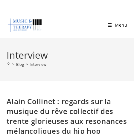
Skip
to
content
Menu
Interview
>
Blog
>
Interview
Alain Collinet : regards sur la
musique du rêve collectif des
trente glorieuses aux resonances
mélancoliques du hip hop